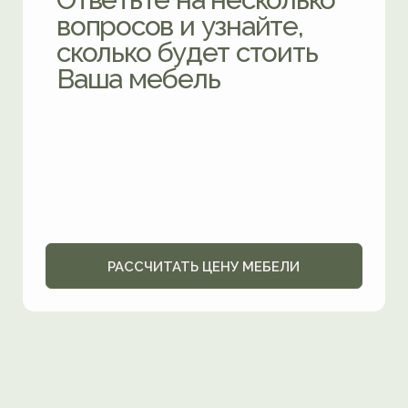
Мебельная мастерская «Лист» изготавливает
корпусную мебель на заказ в Москве
и Подмосковье. Для Вас работают аккуратные
мастера, заботливые менеджеры, а также
наши партнеры — дизайнеры интерьера. Самый
наш опытный мастер работает в мебельном
производстве более 20 лет. Следим
за трендами, работаем в разных стилях, чтобы
воплотить любые Ваши задумки.
Каждый наш проект не похож на прошлый,
потому что отвечает личным пожеланиям
заказчика и техническим особенностям
его помещения
Ценим Ваше и своё время, поэтому всегда