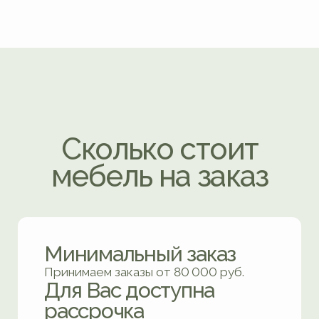
скидки
Укомплектуйте всю
квартиру целиком
и получите
индивидуальную
скидку!
Чем больше мебели Вы закажете,
тем выгоднее получится.
Размер скидки обсудим
в индивидуальном
порядке!