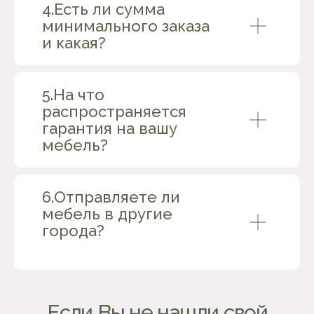
4.Есть ли сумма
мебель, которая идеально впишется
минимального заказа
в ваш стиль и пространство
и какая?
Качество
и экологичность
5.На что
безвредные материалы и надёжная
распространяется
фурнитура от лучших производителей
гарантия на вашу
мебель?
6.Отправляете ли
мебель в другие
города?