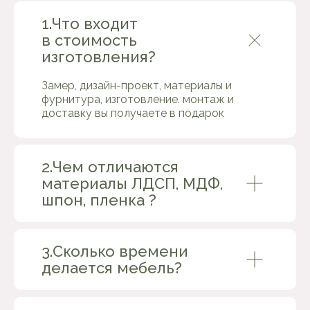
1.Что входит
*срок изготовления мебели — от 2 недель,
в зависимости от материалов, подробнее о сроках
в стоимость
узнайте здесь
изготовления?
Замер, дизайн-проект, материалы и
фурнитура, изготовление. монтаж и
доставку вы получаете в подарок
Забота о Вас
2.Чем отличаются
всё замерим, спроектируем
и установим, будем на связи 24/7
материалы ЛДСП, МДФ,
шпон, пленка ?
Адекватные цены
и приятные скидки
3.Сколько времени
чем больше мебели Вы закажете, тем
делается мебель?
выше скидка и выгода для Вас
Оригинальный дизайн