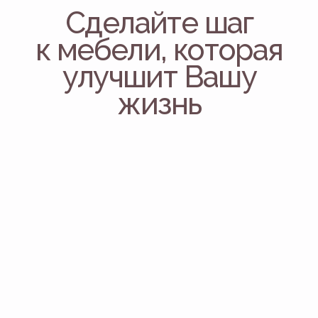
Гардеробные
Мебель в ванную
Кухни
Тумбы и комоды
Рабочие зоны
Офисная мебель
Стеллажи
НАВИГАЦИЯ
О компании
Отзывы
Цены и скидки
ИП Нуртдинова Э.Ф.
Политика конфиденциальности
ИНН 772442976420
ОГРНИП 323774600657682
Разработка сайта