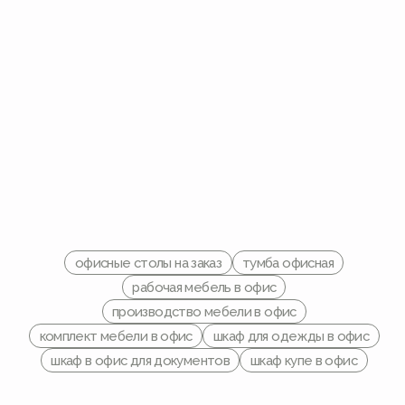
офисные столы на заказ
тумба офисная
рабочая мебель в офис
производство мебели в офис
комплект мебели в офис
шкаф для одежды в офис
шкаф в офис для документов
шкаф купе в офис
Портфолио • Офисная
мебель
Фото офисной мебели, которую
изготовила Мебельная Мастерская
«Лист»