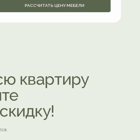
ку!
ном