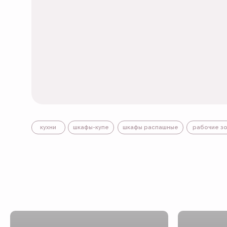
СМ
кухни
шкафы-купе
шкафы распашные
рабочие зоны
т