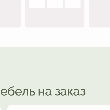
ель на заказ
Оплата
Минимальный заказ
Вам не нужно оплачиват
После подписания дого
Принимаем заказы от 80 000 руб.
50%. Остаток оплачивае
Для Вас доступна
до доставки мебели.
рассрочка
Можем обсудить и дру
оплаты, если нужно. Вс
пойти Вам навстречу!