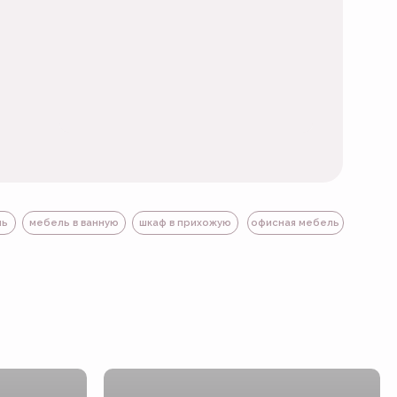
нную
шкаф в прихожую
офисная мебель