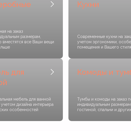
еробные
Кухни
ая на заказ
идуальным размерам,
Современные кухни на зак
ю вместятся все Ваши вещи
учетом эргономики, особ
ольше
помещения и Вашего стил
ль для
Комоды и тум
ой
альная мебель для ванной
Тумбы и комоды на заказ п
с учетом дизайна интерьера
индивидуальным размерам
еских особенностей
гостиной, спальни и други