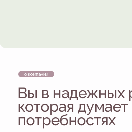
потребностях
Мебельная мастерская «Лист» изготавливает корпусную
на заказ в Москве и Подмосковье. Для Вас работают акк
мастера, заботливые менеджеры, а также наши партнеры
дизайнеры интерьера. Самый наш опытный мастер работ
в мебельном производстве более 20 лет. Следим за трен
работаем в разных стилях, чтобы воплотить любые Ваши 