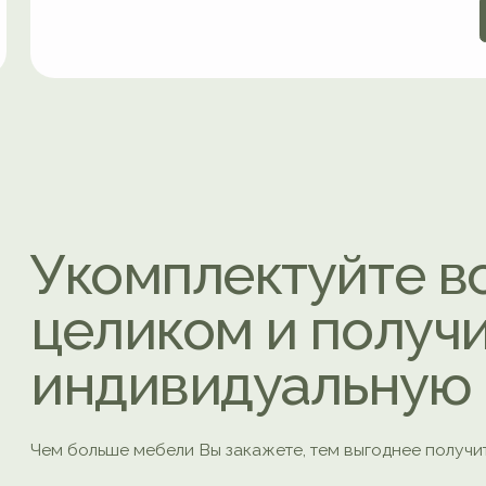
индивидуальную скид
 больше мебели Вы закажете, тем выгоднее получится.
азмер скидки обсудим в индивидуаль
орядке!
ках компании,
 ваших