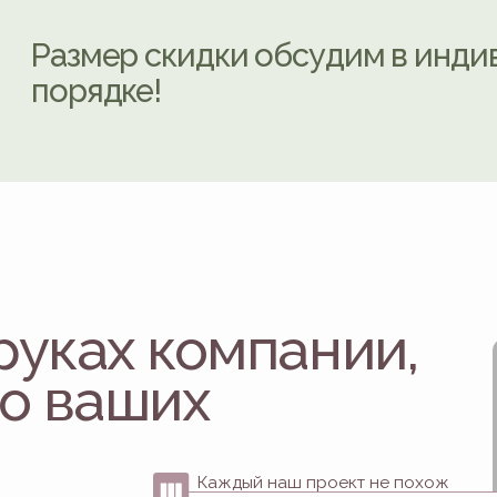
Каждый наш проект не похож
на прошлый, потому что отвечает
личным пожеланиям заказчика
и техническим особенностям его
помещения
Ценим Ваше и своё время,
поэтому всегда соблюдаем
согласованные сроки
 мебель
уратные
 —
ает
дами,
задумки.